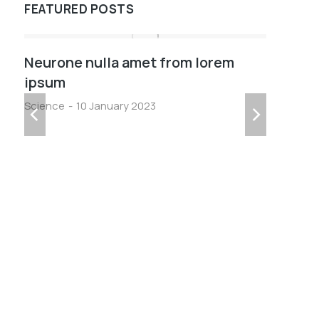
FEATURED POSTS
Neurone nulla amet from lorem
V
ipsum
l
Science
10 January 2023
F