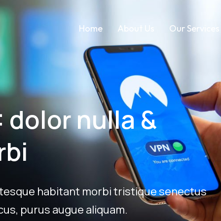
Home
About Us
Our Services
dolor nulla &
rbi
ntesque habitant morbi tristique senectus
ncus, purus augue aliquam.