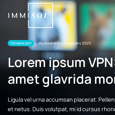
By imran89
3 January 2023
TECHNOLOGY
Lorem ipsum VPN: 
amet glavrida mo
Ligula vel urna accumsan placerat. Pelle
et netus. Duis volutpat, mi id cursus rho