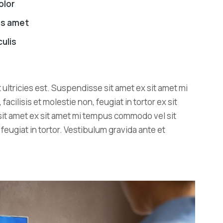
olor
lis amet
culis
Vivamus – ligula libero nulla dolor
lorem ipsum amet
Finance
10 January 2016
 ultricies est. Suspendisse sit amet ex sit amet mi
ilisis et molestie non, feugiat in tortor ex sit
sit amet ex sit amet mi tempus commodo vel sit
feugiat in tortor. Vestibulum gravida ante et