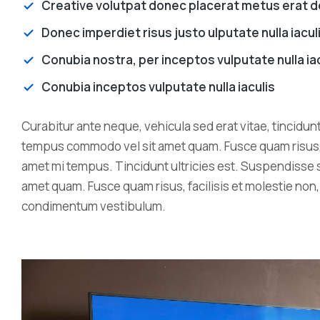
Creative volutpat donec placerat metus erat d
Donec imperdiet risus justo ulputate nulla iacu
Conubia nostra, per inceptos vulputate nulla ia
Neurone nulla amet from lorem
ipsum
Conubia inceptos vulputate nulla iaculis
Science
10 January 2023
Curabitur ante neque, vehicula sed erat vitae, tincidunt
tempus commodo vel sit amet quam. Fusce quam risus, fac
amet mi tempus. Tincidunt ultricies est. Suspendisse 
amet quam. Fusce quam risus, facilisis et molestie non, 
condimentum vestibulum.